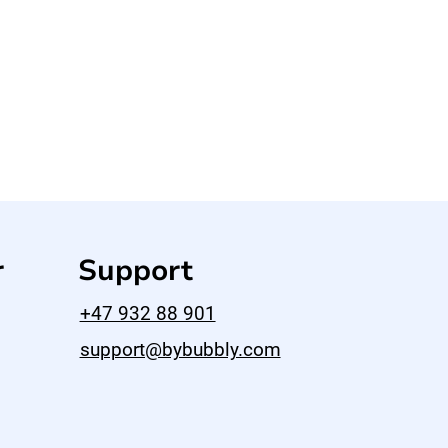
r
Support
+47 932 88 901
support@bybubbly.com