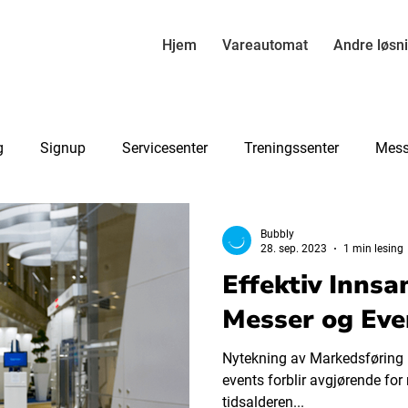
Hjem
Vareautomat
Andre løsn
g
Signup
Servicesenter
Treningssenter
Mess
ngmaskin
To knekken
Bubbly
28. sep. 2023
1 min lesing
Effektiv Innsa
Messer og Eve
Nytekning av Markedsføring
events forblir avgjørende for
tidsalderen...