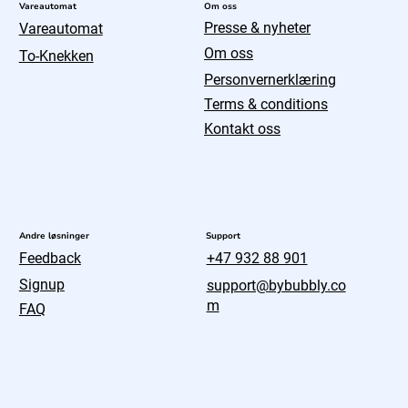
Om oss
Vareautomat
Presse & nyheter
Vareautomat
Om oss
To-Knekken
Personvernerklæring
Terms & conditions
Kontakt oss
Andre løsninger
Support
Feedback
+47 932 88 901
Signup
support@bybubbly.co
m
FAQ