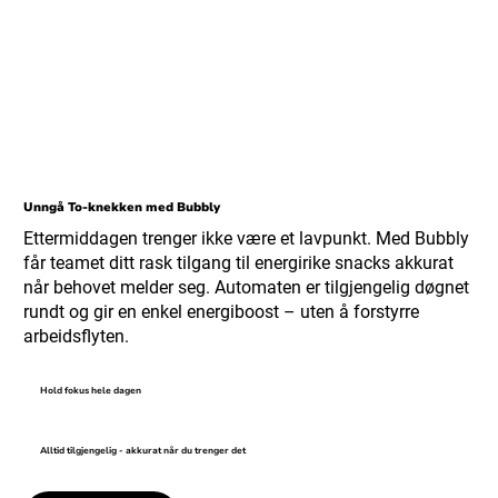
Unngå To-knekken med Bubbly
Ettermiddagen trenger ikke være et lavpunkt. Med Bubbly
får teamet ditt rask tilgang til energirike snacks akkurat
når behovet melder seg. Automaten er tilgjengelig døgnet
rundt og gir en enkel energiboost – uten å forstyrre
arbeidsflyten.
Hold fokus hele dagen
Alltid tilgjengelig - akkurat når du trenger det