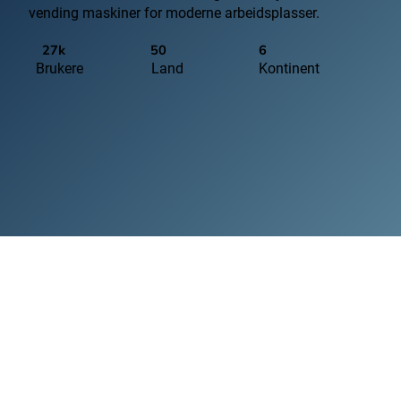
vending maskiner for moderne arbeidsplasser.
27k
50
6
Brukere
Land
Kontinent