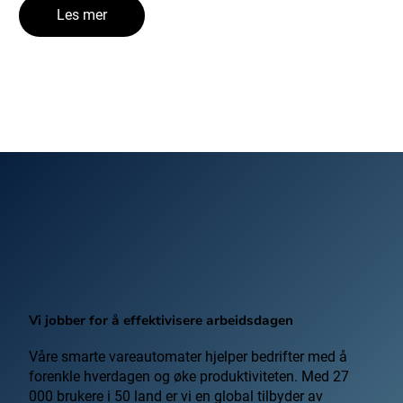
Les mer
Vi jobber for å effektivisere arbeidsdagen
Våre smarte vareautomater hjelper bedrifter med å
forenkle hverdagen og øke produktiviteten. Med 27
000 brukere i 50 land er vi en global tilbyder av