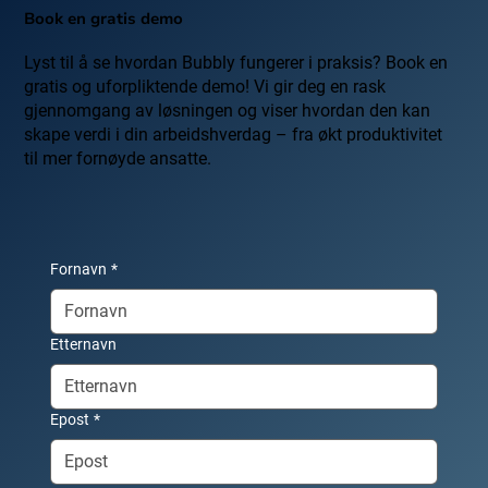
Book en gratis demo
Lyst til å se hvordan Bubbly fungerer i praksis? Book en
gratis og uforpliktende demo! Vi gir deg en rask
gjennomgang av løsningen og viser hvordan den kan
skape verdi i din arbeidshverdag – fra økt produktivitet
til mer fornøyde ansatte.
Fornavn
*
Etternavn
Epost
*