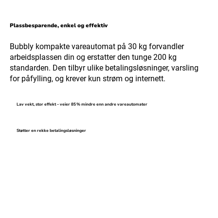
Plassbesparende, enkel og effektiv
Bubbly kompakte vareautomat på 30 kg forvandler
arbeidsplassen din og erstatter den tunge 200 kg
standarden. Den tilbyr ulike betalingsløsninger, varsling
for påfylling, og krever kun strøm og internett.
Lav vekt, stor effekt – veier 85 % mindre enn andre vareautomater
Støtter en rekke betalingsløsninger