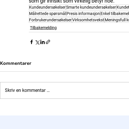
som gir innsikt som virkelig betyr noe.
Kundeundersøkelser
Smarte kundeundersøkelser
Kundet
Målrettede spørsmål
Presis informasjon
Enkel tilbakeme
Forbrukerundersøkelser
Virksomhetsvekst
Meningsfull 
Tilbakemelding
Kommentarer
Skriv en kommentar …