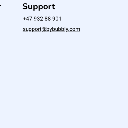
r
Support
+47 932 88 901
support@bybubbly.com