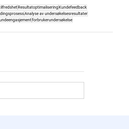
ilfredshet
Resultatoptimalisering
Kundefeedback
ldingsprosess
Analyse av undersøkelsesresultater
kundeengasjement
forbrukerundersøkelse